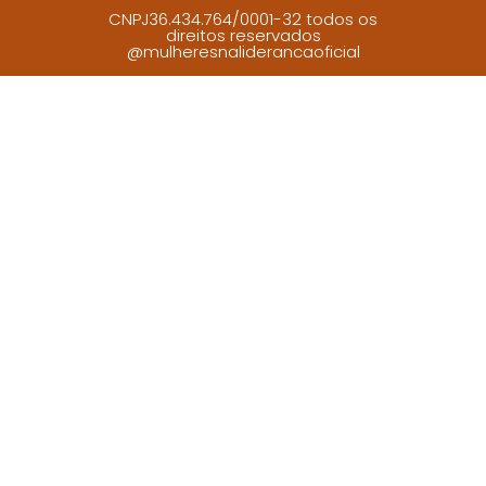
CNPJ36.434.764/0001-32 todos os
direitos reservados
@mulheresnaliderancaoficial