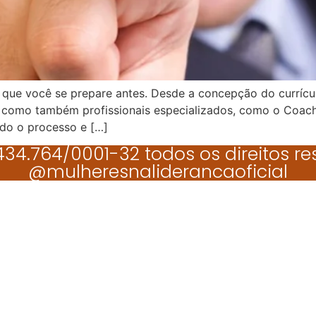
e que você se prepare antes. Desde a concepção do currícu
im como também profissionais especializados, como o Coach
odo o processo e […]
34.764/0001-32 todos os direitos r
@mulheresnaliderancaoficial