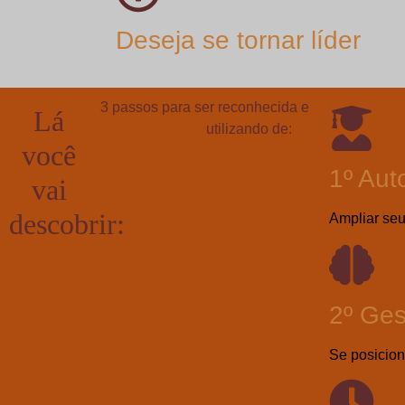
Deseja se tornar líder
3 passos para ser reconhecida e
Lá
ganhar mais
utilizando de:
você
1º Au
vai
descobrir:
Ampliar seu
2º Ge
Se posicion