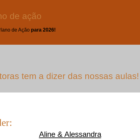
no de ação
Plano de Ação
para
2026!
oras tem a dizer das nossas aulas!
er:
Aline & Alessandra