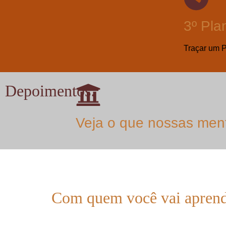
3º Pla
Traçar um 
Depoimentos:
Veja o que nossas ment
Com quem você vai aprend